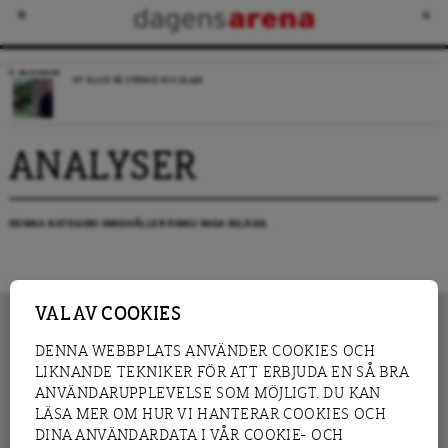
RECENSION
NY BLICK PÅ SVERIGE OCH ISLAM
ANALYSER
DENNA KATEGORI INNEHÅLLER ÄNNU INGA INLÄGG.
VAL AV COOKIES
DENNA WEBBPLATS ANVÄNDER COOKIES OCH
LIKNANDE TEKNIKER FÖR ATT ERBJUDA EN SÅ BRA
INNEHÅLL
NYHET
ANVÄNDARUPPLEVELSE SOM MÖJLIGT. DU KAN
GRANSKNING
ANALYS
LÄSA MER OM HUR VI HANTERAR COOKIES OCH
INTERVJU
BLOGG
DINA ANVÄNDARDATA I VÅR COOKIE- OCH
LEDARE
DEBATT