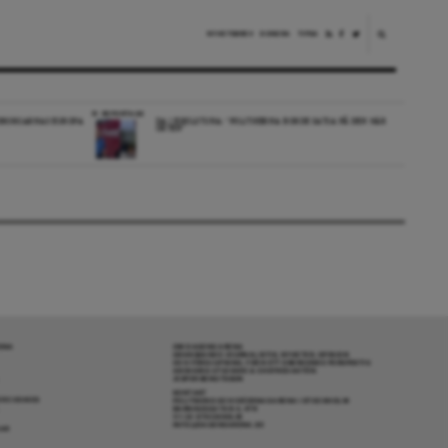
NYHETSBREV
DONERA
TIPSA
REPORTAGE
EDBORGARNAS EUROPA
DA I ESKILSTUNA: “POLITIKERNA BORDE SATSA PÅ DEN HÄR
ORTEN”
RENA
OM DAGENS ARENA
GRANSKANDE JOURNALISTIK, NYHETER, OPINION
OCH FÖRDJUPNING. FRÅN ETT OBEROENDE PERSPEKTIV.
ANSVARIG UTGIVARE & CHEFREDAKTÖR:
JESPER BENGTSSON
KONTAKT
R COOKIES
POLITIKENS OCH IDÉERNAS ARENA I STOCKHOLM
BARNHUSGATAN 4, 4TR
111 23 STOCKHOLM
INFO@DAGENSARENA.SE
GAR