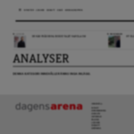
NYHETER
LEDARE
DEBATT
ESSÄ
ARENAGRUPPEN
LEDARE
RECENSION
DE HÄR FRÅGORNA BORDE VALET HANDLA OM
NY BL
ANALYSER
DENNA KATEGORI INNEHÅLLER ÄNNU INGA INLÄGG.
INNEHÅLL
NYHET
GRANSKNING
ANALYS
INTERVJU
BLOGG
LEDARE
DEBATT
KRÖNIKA