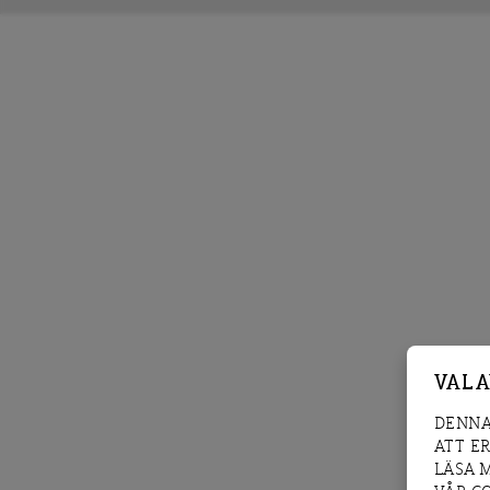
VAL 
DENNA
ATT E
LÄSA 