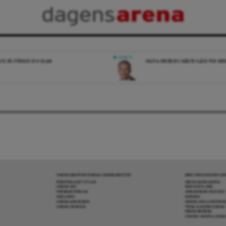
DEBATT
ICK PÅ SVERIGE OCH ISLAM
NÄSTA REGERING MÅSTE SLÅSS FÖR M
ARENAGRUPPEN ÖVRIGA VERKSAMHETER
MER FRÅN DAGENS A
BOKFÖRLAGET ATLAS
OM DAGENS ARENA
ARENA IDÉ
KONTAKTA OSS
PREMISS FÖRLAG
ANNONSERA HOS OSS
SKOLINFO
DONERA
ARENAAKADEMIN
DENNA SIDA ANVÄNDE
ARENA OPINION
TIPSA DAGENS ARENA
PRENUMERERA
COOKIE-INSTÄLLNIN