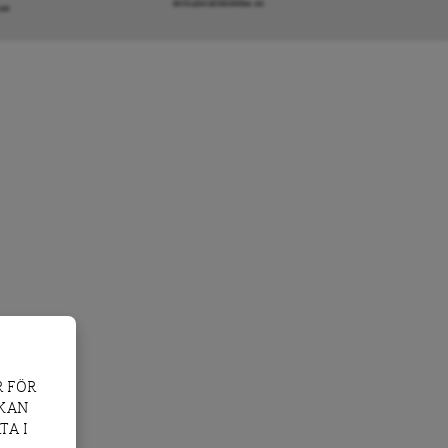
INFO@DAGENSARENA.SE
GAR
 FÖR
 KAN
TA I