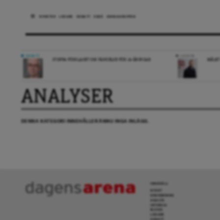
NYHETER
LEDARE
DEBATT
ESSÄ
ARENAGRUPPEN
DEBATT
LEDARE
STOPPA FÖRSLAGET OM FÄNGELSE FÖR 14-ÅRINGAR
MÅLET
ANALYSER
DENNA KATEGORI INNEHÅLLER ÄNNU INGA INLÄGG.
INNEHÅLL
NYHET
GRANSKNING
ANALYS
INTERVJU
BLOGG
LEDARE
DEBATT