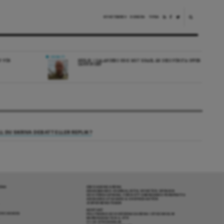
NYHETSBREV
DONERA
TIPSA
DEBATT
V FÖR
REPLIK: I SALANDERS KRIG MOT ISRAEL ÄR DESS FÖRSTA OFFER
SANNINGEN
LL DU SKRIVA DEBATT ELLER REPLIK?
RENA
OM DAGENS ARENA
GRANSKANDE JOURNALISTIK, NYHETER, OPINION
OCH FÖRDJUPNING. FRÅN ETT OBEROENDE PERSPEKTIV.
ANSVARIG UTGIVARE & CHEFREDAKTÖR:
JESPER BENGTSSON
KONTAKT
R COOKIES
POLITIKENS OCH IDÉERNAS ARENA I STOCKHOLM
BARNHUSGATAN 4, 4TR
111 23 STOCKHOLM