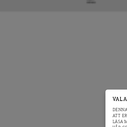
KRÖNIKA
VAL 
DENNA
ATT E
LÄSA 