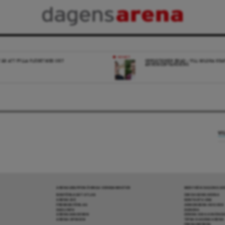
NYHET
 ÄR ATT FYLLA FLÖDET MED SKIT
OPPOSITIONEN ENAD – VILL MILDRA KRA
ANHÖRIGINVANDRING
VI
ARENAGRUPPEN ÖVRIGA VERKSAMHETER
MER FRÅN DAGENS A
BOKFÖRLAGET ATLAS
OM DAGENS ARENA
ARENA IDÉ
KONTAKTA OSS
PREMISS FÖRLAG
ANNONSERA HOS OSS
SKOLINFO
DONERA
ARENAAKADEMIN
DENNA SIDA ANVÄNDE
ARENA OPINION
TIPSA DAGENS ARENA
PRENUMERERA