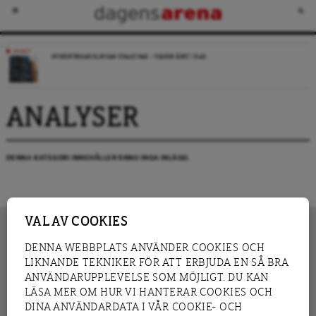
NYHET
HYRESFÖRHANDLINGAR KRASCHAR – FJÄRDE ÅRET I RAD
ANALYSER
DENNA KATEGORI INNEHÅLLER ÄNNU INGA INLÄGG.
VAL AV COOKIES
DENNA WEBBPLATS ANVÄNDER COOKIES OCH
LIKNANDE TEKNIKER FÖR ATT ERBJUDA EN SÅ BRA
INNEHÅLL
NYHET
ANVÄNDARUPPLEVELSE SOM MÖJLIGT. DU KAN
GRANSKNING
ANALYS
LÄSA MER OM HUR VI HANTERAR COOKIES OCH
INTERVJU
BLOGG
DINA ANVÄNDARDATA I VÅR COOKIE- OCH
LEDARE
DEBATT