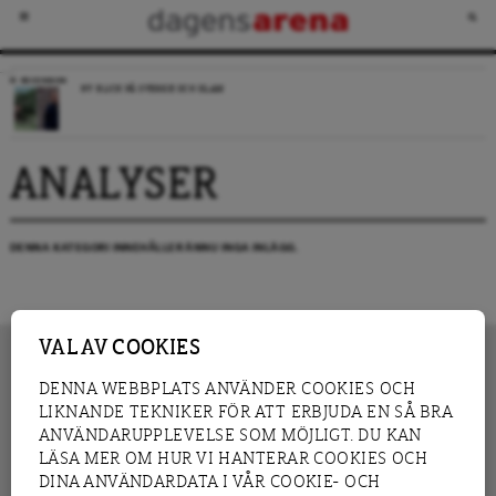
RECENSION
NY BLICK PÅ SVERIGE OCH ISLAM
ANALYSER
DENNA KATEGORI INNEHÅLLER ÄNNU INGA INLÄGG.
VAL AV COOKIES
DENNA WEBBPLATS ANVÄNDER COOKIES OCH
LIKNANDE TEKNIKER FÖR ATT ERBJUDA EN SÅ BRA
INNEHÅLL
NYHET
ANVÄNDARUPPLEVELSE SOM MÖJLIGT. DU KAN
GRANSKNING
ANALYS
LÄSA MER OM HUR VI HANTERAR COOKIES OCH
INTERVJU
BLOGG
DINA ANVÄNDARDATA I VÅR COOKIE- OCH
LEDARE
DEBATT