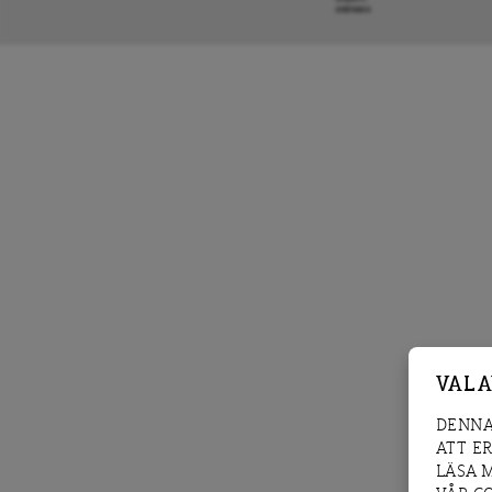
KRÖNIKA
VAL 
DENNA
ATT E
LÄSA 