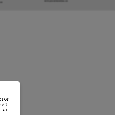
INFO@DAGENSARENA.SE
GAR
 FÖR
 KAN
TA I