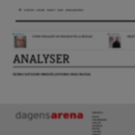
NYHETER
LEDARE
DEBATT
ESSÄ
ARENAGRUPPEN
DEBATT
LEDARE
STOPPA FÖRSLAGET OM FÄNGELSE FÖR 14-ÅRINGAR
MÅLET
ANALYSER
DENNA KATEGORI INNEHÅLLER ÄNNU INGA INLÄGG.
INNEHÅLL
NYHET
GRANSKNING
ANALYS
INTERVJU
BLOGG
LEDARE
DEBATT