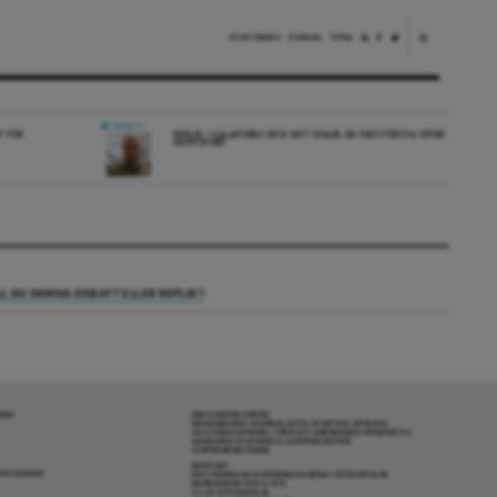
NYHETSBREV
DONERA
TIPSA
DEBATT
V FÖR
REPLIK: I SALANDERS KRIG MOT ISRAEL ÄR DESS FÖRSTA OFFER
SANNINGEN
LL DU SKRIVA DEBATT ELLER REPLIK?
RENA
OM DAGENS ARENA
GRANSKANDE JOURNALISTIK, NYHETER, OPINION
OCH FÖRDJUPNING. FRÅN ETT OBEROENDE PERSPEKTIV.
ANSVARIG UTGIVARE & CHEFREDAKTÖR:
JESPER BENGTSSON
KONTAKT
R COOKIES
POLITIKENS OCH IDÉERNAS ARENA I STOCKHOLM
BARNHUSGATAN 4, 4TR
111 23 STOCKHOLM