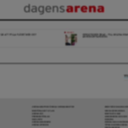
NYHET
 ÄR ATT FYLLA FLÖDET MED SKIT
OPPOSITIONEN ENAD – VILL MILDRA KRA
ANHÖRIGINVANDRING
VI
ARENAGRUPPEN ÖVRIGA VERKSAMHETER
MER FRÅN DAGENS A
BOKFÖRLAGET ATLAS
OM DAGENS ARENA
ARENA IDÉ
KONTAKTA OSS
PREMISS FÖRLAG
ANNONSERA HOS OSS
SKOLINFO
DONERA
ARENAAKADEMIN
DENNA SIDA ANVÄNDE
ARENA OPINION
TIPSA DAGENS ARENA
PRENUMERERA