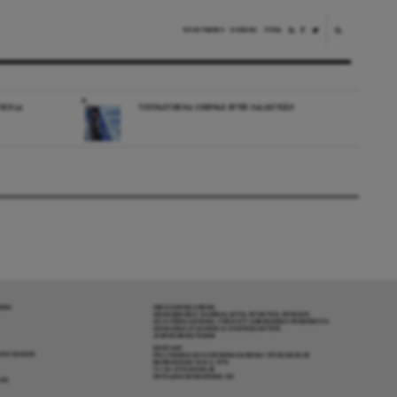
NYHETSBREV
DONERA
TIPSA
VECKLA
TIDÖPARTIERNA GREPPAR EFTER HALMSTRÅN
RENA
OM DAGENS ARENA
GRANSKANDE JOURNALISTIK, NYHETER, OPINION
OCH FÖRDJUPNING. FRÅN ETT OBEROENDE PERSPEKTIV.
ANSVARIG UTGIVARE & CHEFREDAKTÖR:
JESPER BENGTSSON
KONTAKT
R COOKIES
POLITIKENS OCH IDÉERNAS ARENA I STOCKHOLM
BARNHUSGATAN 4, 4TR
111 23 STOCKHOLM
INFO@DAGENSARENA.SE
GAR