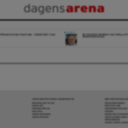
DEBATT
FÖRHANDLINGAR KRASCHAR – FJÄRDE ÅRET I RAD
EN RÖDGRÖN REGERING KAN BÖRJA AV
MARKNADSSKOLAN
ARENAGRUPPEN ÖVRIGA VERKSAMHETER
MER FRÅN DAGENS A
BOKFÖRLAGET ATLAS
OM DAGENS ARENA
ARENA IDÉ
KONTAKTA OSS
PREMISS FÖRLAG
ANNONSERA HOS OSS
SKOLINFO
DONERA
ARENAAKADEMIN
DENNA SIDA ANVÄNDE
ARENA OPINION
TIPSA DAGENS ARENA
PRENUMERERA
COOKIE-INSTÄLLNIN