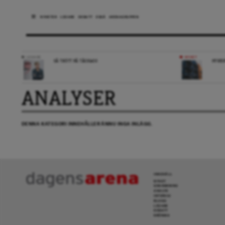
NYHETER
LEDARE
DEBATT
ESSÄ
ARENAGRUPPEN
LEDARE
NYHET
SÅ TRÖTT PÅ TÅGKAOS
HYRES
ANALYSER
DENNA KATEGORI INNEHÅLLER ÄNNU INGA INLÄGG.
INNEHÅLL
NYHET
GRANSKNING
ANALYS
INTERVJU
BLOGG
LEDARE
DEBATT
KRÖNIKA