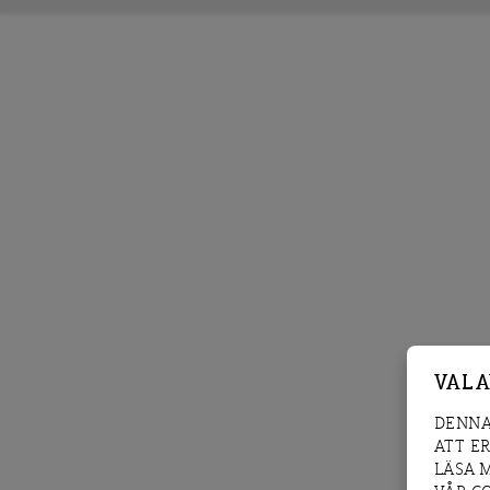
VAL 
DENNA
ATT E
LÄSA 