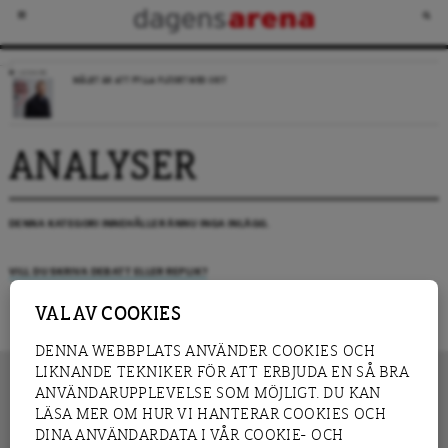
LEDARE
MÅLET ÄR ATT FYLLA FLÖDET MED SKIT
ANALYSER
DENNA KATEGORI INNEHÅLLER ÄNNU INGA INLÄGG.
VILL DU SKRIVA DEBATT ELLER REPLIK?
VAL AV COOKIES
DENNA WEBBPLATS ANVÄNDER COOKIES OCH
LIKNANDE TEKNIKER FÖR ATT ERBJUDA EN SÅ BRA
ANVÄNDARUPPLEVELSE SOM MÖJLIGT. DU KAN
LÄSA MER OM HUR VI HANTERAR COOKIES OCH
INNEHÅLL
DINA ANVÄNDARDATA I VÅR COOKIE- OCH
NYHET