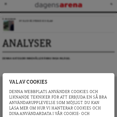
RECENSION
NY BLICK PÅ SVERIGE OCH ISLAM
ANALYSER
DENNA KATEGORI INNEHÅLLER ÄNNU INGA INLÄGG.
VAL AV COOKIES
DENNA WEBBPLATS ANVÄNDER COOKIES OCH
LIKNANDE TEKNIKER FÖR ATT ERBJUDA EN SÅ BRA
INNEHÅLL
NYHET
ANVÄNDARUPPLEVELSE SOM MÖJLIGT. DU KAN
GRANSKNING
ANALYS
LÄSA MER OM HUR VI HANTERAR COOKIES OCH
INTERVJU
BLOGG
DINA ANVÄNDARDATA I VÅR COOKIE- OCH
LEDARE
DEBATT