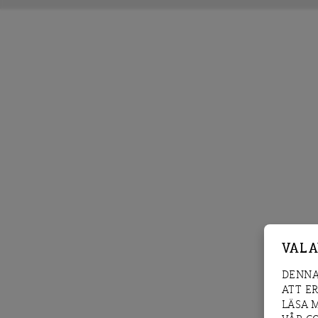
VAL 
DENNA
ATT E
LÄSA 