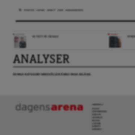
NYHETER
LEDARE
DEBATT
ESSÄ
ARENAGRUPPEN
LEDARE
NYHET
SÅ TRÖTT PÅ TÅGKAOS
HYRES
ANALYSER
DENNA KATEGORI INNEHÅLLER ÄNNU INGA INLÄGG.
INNEHÅLL
NYHET
GRANSKNING
ANALYS
INTERVJU
BLOGG
LEDARE
DEBATT
KRÖNIKA