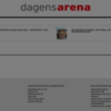
DEBATT
FÖRHANDLINGAR KRASCHAR – FJÄRDE ÅRET I RAD
EN RÖDGRÖN REGERING KAN BÖRJA AV
MARKNADSSKOLAN
ARENAGRUPPEN ÖVRIGA VERKSAMHETER
MER FRÅN DAGENS A
BOKFÖRLAGET ATLAS
OM DAGENS ARENA
ARENA IDÉ
KONTAKTA OSS
PREMISS FÖRLAG
ANNONSERA HOS OSS
SKOLINFO
DONERA
ARENAAKADEMIN
DENNA SIDA ANVÄNDE
ARENA OPINION
TIPSA DAGENS ARENA
PRENUMERERA
COOKIE-INSTÄLLNIN