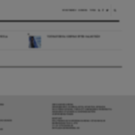
NYHETSBREV
DONERA
TIPSA
VECKLA
TIDÖPARTIERNA GREPPAR EFTER HALMSTRÅN
RENA
OM DAGENS ARENA
GRANSKANDE JOURNALISTIK, NYHETER, OPINION
OCH FÖRDJUPNING. FRÅN ETT OBEROENDE PERSPEKTIV.
ANSVARIG UTGIVARE & CHEFREDAKTÖR:
JESPER BENGTSSON
KONTAKT
R COOKIES
POLITIKENS OCH IDÉERNAS ARENA I STOCKHOLM
BARNHUSGATAN 4, 4TR
111 23 STOCKHOLM
INFO@DAGENSARENA.SE
GAR