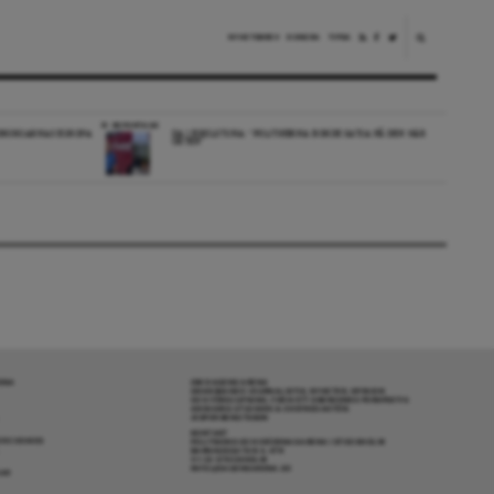
NYHETSBREV
DONERA
TIPSA
REPORTAGE
EDBORGARNAS EUROPA
DA I ESKILSTUNA: “POLITIKERNA BORDE SATSA PÅ DEN HÄR
ORTEN”
RENA
OM DAGENS ARENA
GRANSKANDE JOURNALISTIK, NYHETER, OPINION
OCH FÖRDJUPNING. FRÅN ETT OBEROENDE PERSPEKTIV.
ANSVARIG UTGIVARE & CHEFREDAKTÖR:
JESPER BENGTSSON
KONTAKT
R COOKIES
POLITIKENS OCH IDÉERNAS ARENA I STOCKHOLM
BARNHUSGATAN 4, 4TR
111 23 STOCKHOLM
INFO@DAGENSARENA.SE
GAR