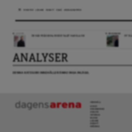
NYHETER
LEDARE
DEBATT
ESSÄ
ARENAGRUPPEN
LEDARE
RECENSION
DE HÄR FRÅGORNA BORDE VALET HANDLA OM
NY BL
ANALYSER
DENNA KATEGORI INNEHÅLLER ÄNNU INGA INLÄGG.
INNEHÅLL
NYHET
GRANSKNING
ANALYS
INTERVJU
BLOGG
LEDARE
DEBATT
KRÖNIKA