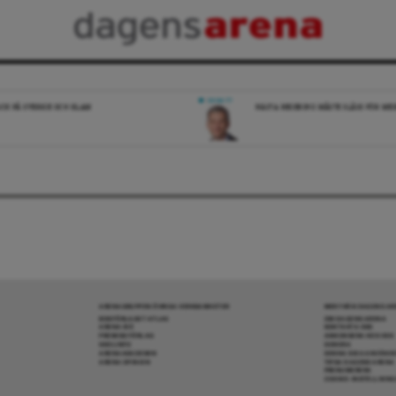
DEBATT
ICK PÅ SVERIGE OCH ISLAM
NÄSTA REGERING MÅSTE SLÅSS FÖR M
ARENAGRUPPEN ÖVRIGA VERKSAMHETER
MER FRÅN DAGENS A
BOKFÖRLAGET ATLAS
OM DAGENS ARENA
ARENA IDÉ
KONTAKTA OSS
PREMISS FÖRLAG
ANNONSERA HOS OSS
SKOLINFO
DONERA
ARENAAKADEMIN
DENNA SIDA ANVÄNDE
ARENA OPINION
TIPSA DAGENS ARENA
PRENUMERERA
COOKIE-INSTÄLLNIN