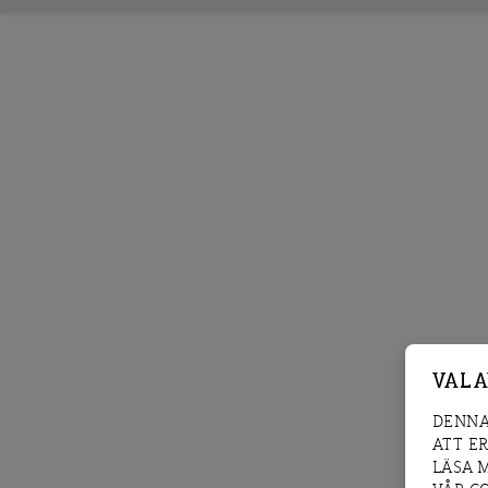
VAL 
DENNA
ATT E
LÄSA 