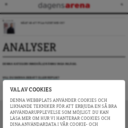
LEDARE
MÅLET ÄR ATT FYLLA FLÖDET MED SKIT
ANALYSER
DENNA KATEGORI INNEHÅLLER ÄNNU INGA INLÄGG.
VILL DU SKRIVA DEBATT ELLER REPLIK?
VAL AV COOKIES
DENNA WEBBPLATS ANVÄNDER COOKIES OCH
LIKNANDE TEKNIKER FÖR ATT ERBJUDA EN SÅ BRA
ANVÄNDARUPPLEVELSE SOM MÖJLIGT. DU KAN
LÄSA MER OM HUR VI HANTERAR COOKIES OCH
INNEHÅLL
DINA ANVÄNDARDATA I VÅR COOKIE- OCH
NYHET