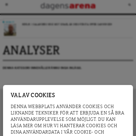
DEBATT
REPLIK: I SALANDERS KRIG MOT ISRAEL ÄR DESS FÖRSTA OFFER SANNINGEN
ANALYSER
DENNA KATEGORI INNEHÅLLER ÄNNU INGA INLÄGG.
VAL AV COOKIES
DENNA WEBBPLATS ANVÄNDER COOKIES OCH
LIKNANDE TEKNIKER FÖR ATT ERBJUDA EN SÅ BRA
INNEHÅLL
NYHET
ANVÄNDARUPPLEVELSE SOM MÖJLIGT. DU KAN
GRANSKNING
ANALYS
LÄSA MER OM HUR VI HANTERAR COOKIES OCH
INTERVJU
BLOGG
DINA ANVÄNDARDATA I VÅR COOKIE- OCH
LEDARE
DEBATT