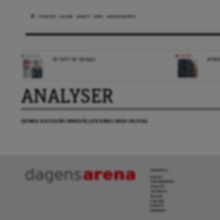
NYHETER
LEDARE
DEBATT
ESSÄ
ARENAGRUPPEN
LEDARE
NYHET
SÅ TRÖTT PÅ TÅGKAOS
HYRES
ANALYSER
DENNA KATEGORI INNEHÅLLER ÄNNU INGA INLÄGG.
INNEHÅLL
NYHET
GRANSKNING
ANALYS
INTERVJU
BLOGG
LEDARE
DEBATT
KRÖNIKA