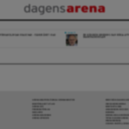
DEBATT
FÖRHANDLINGAR KRASCHAR – FJÄRDE ÅRET I RAD
EN RÖDGRÖN REGERING KAN BÖRJA AV
MARKNADSSKOLAN
ARENAGRUPPEN ÖVRIGA VERKSAMHETER
MER FRÅN DAGENS A
BOKFÖRLAGET ATLAS
OM DAGENS ARENA
ARENA IDÉ
KONTAKTA OSS
PREMISS FÖRLAG
ANNONSERA HOS OSS
SKOLINFO
DONERA
ARENAAKADEMIN
DENNA SIDA ANVÄNDE
ARENA OPINION
TIPSA DAGENS ARENA
PRENUMERERA
COOKIE-INSTÄLLNIN