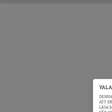
VAL 
DENNA
ATT E
LÄSA 