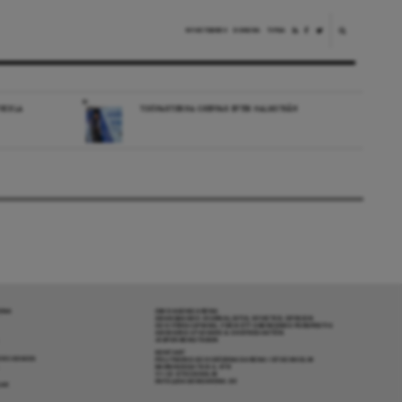
NYHETSBREV
DONERA
TIPSA
VECKLA
TIDÖPARTIERNA GREPPAR EFTER HALMSTRÅN
RENA
OM DAGENS ARENA
GRANSKANDE JOURNALISTIK, NYHETER, OPINION
OCH FÖRDJUPNING. FRÅN ETT OBEROENDE PERSPEKTIV.
ANSVARIG UTGIVARE & CHEFREDAKTÖR:
JESPER BENGTSSON
KONTAKT
R COOKIES
POLITIKENS OCH IDÉERNAS ARENA I STOCKHOLM
BARNHUSGATAN 4, 4TR
111 23 STOCKHOLM
INFO@DAGENSARENA.SE
GAR