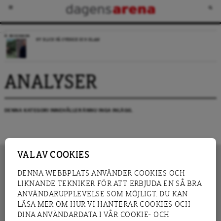
RECENSION
NY BLICK PÅ SVERIGE OCH ISLAM
ANALYSER
DENNA KATEGORI INNEHÅLLER ÄNNU INGA INLÄGG.
VAL AV COOKIES
DENNA WEBBPLATS ANVÄNDER COOKIES OCH
LIKNANDE TEKNIKER FÖR ATT ERBJUDA EN SÅ BRA
INNEHÅLL
NYHET
ANVÄNDARUPPLEVELSE SOM MÖJLIGT. DU KAN
GRANSKNING
ANALYS
LÄSA MER OM HUR VI HANTERAR COOKIES OCH
INTERVJU
BLOGG
DINA ANVÄNDARDATA I VÅR COOKIE- OCH
LEDARE
DEBATT