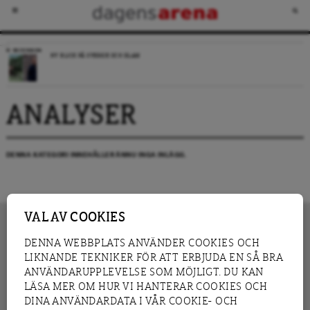
RECENSION
NY BLICK PÅ SVERIGE OCH ISLAM
ANALYSER
DENNA KATEGORI INNEHÅLLER ÄNNU INGA INLÄGG.
VAL AV COOKIES
DENNA WEBBPLATS ANVÄNDER COOKIES OCH
LIKNANDE TEKNIKER FÖR ATT ERBJUDA EN SÅ BRA
INNEHÅLL
NYHET
ANVÄNDARUPPLEVELSE SOM MÖJLIGT. DU KAN
GRANSKNING
ANALYS
LÄSA MER OM HUR VI HANTERAR COOKIES OCH
INTERVJU
BLOGG
DINA ANVÄNDARDATA I VÅR COOKIE- OCH
LEDARE
DEBATT