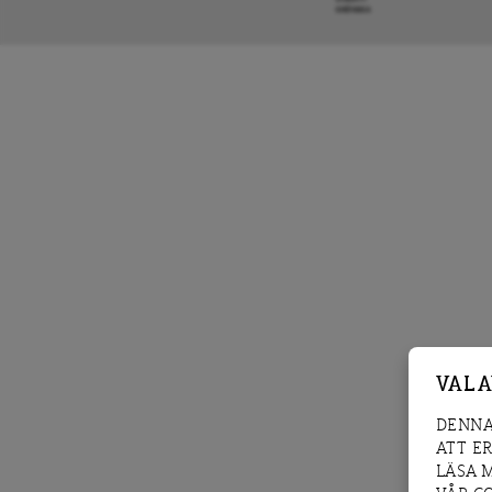
KRÖNIKA
VAL 
DENNA
ATT E
LÄSA 