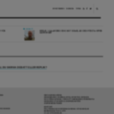
NYHETSBREV
DONERA
TIPSA
DEBATT
V FÖR
REPLIK: I SALANDERS KRIG MOT ISRAEL ÄR DESS FÖRSTA OFFER
SANNINGEN
LL DU SKRIVA DEBATT ELLER REPLIK?
RENA
OM DAGENS ARENA
GRANSKANDE JOURNALISTIK, NYHETER, OPINION
OCH FÖRDJUPNING. FRÅN ETT OBEROENDE PERSPEKTIV.
ANSVARIG UTGIVARE & CHEFREDAKTÖR:
JESPER BENGTSSON
KONTAKT
R COOKIES
POLITIKENS OCH IDÉERNAS ARENA I STOCKHOLM
BARNHUSGATAN 4, 4TR
111 23 STOCKHOLM