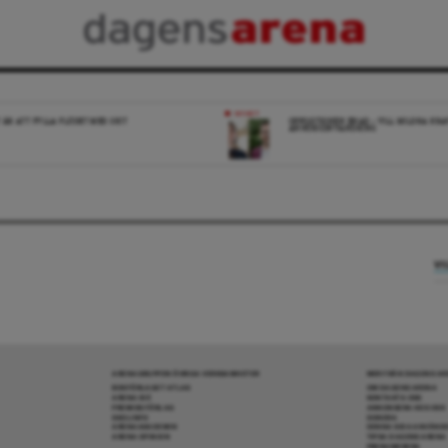
NYHET
 ÄR ATT FYLLA FLÖDET MED SKIT
OPPOSITIONEN ENAD – VILL MILDRA KRA
ANHÖRIGINVANDRING
VI
ARENAGRUPPEN ÖVRIGA VERKSAMHETER
MER FRÅN DAGENS A
BOKFÖRLAGET ATLAS
OM DAGENS ARENA
ARENA IDÉ
KONTAKTA OSS
PREMISS FÖRLAG
ANNONSERA HOS OSS
SKOLINFO
DONERA
ARENAAKADEMIN
DENNA SIDA ANVÄNDE
ARENA OPINION
TIPSA DAGENS ARENA
PRENUMERERA