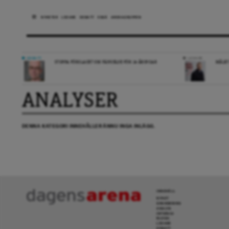
NYHETER
LEDARE
DEBATT
ESSÄ
ARENAGRUPPEN
DEBATT
LEDARE
STOPPA FÖRSLAGET OM FÄNGELSE FÖR 14-ÅRINGAR
MÅLET
ANALYSER
DENNA KATEGORI INNEHÅLLER ÄNNU INGA INLÄGG.
INNEHÅLL
NYHET
GRANSKNING
ANALYS
INTERVJU
BLOGG
LEDARE
DEBATT