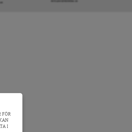
INFO@DAGENSARENA.SE
GAR
 FÖR
 KAN
TA I