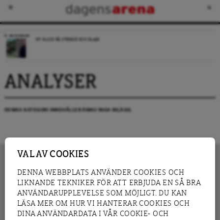
RECENSION
NY BLICK PÅ SVERIGE OCH ISLAM
ANALYSER
DENNA KATEGORI INNEHÅLLER ÄNNU INGA INLÄGG.
VAL AV COOKIES
DENNA WEBBPLATS ANVÄNDER COOKIES OCH
LIKNANDE TEKNIKER FÖR ATT ERBJUDA EN SÅ BRA
INNEHÅLL
NYHET
ANVÄNDARUPPLEVELSE SOM MÖJLIGT. DU KAN
GRANSKNING
ANALYS
LÄSA MER OM HUR VI HANTERAR COOKIES OCH
INTERVJU
BLOGG
DINA ANVÄNDARDATA I VÅR COOKIE- OCH
LEDARE
DEBATT