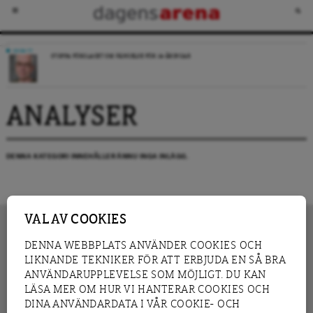
DEBATT
STOPPA FÖRSLAGET OM FÄNGELSE FÖR 14-ÅRINGAR
ANALYSER
DENNA KATEGORI INNEHÅLLER ÄNNU INGA INLÄGG.
VAL AV COOKIES
DENNA WEBBPLATS ANVÄNDER COOKIES OCH
LIKNANDE TEKNIKER FÖR ATT ERBJUDA EN SÅ BRA
INNEHÅLL
NYHET
ANVÄNDARUPPLEVELSE SOM MÖJLIGT. DU KAN
GRANSKNING
ANALYS
LÄSA MER OM HUR VI HANTERAR COOKIES OCH
INTERVJU
BLOGG
DINA ANVÄNDARDATA I VÅR COOKIE- OCH
LEDARE
DEBATT