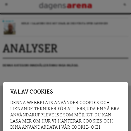
DEBATT
REPLIK: I SALANDERS KRIG MOT ISRAEL ÄR DESS FÖRSTA OFFER SANNINGEN
ANALYSER
DENNA KATEGORI INNEHÅLLER ÄNNU INGA INLÄGG.
VAL AV COOKIES
DENNA WEBBPLATS ANVÄNDER COOKIES OCH
LIKNANDE TEKNIKER FÖR ATT ERBJUDA EN SÅ BRA
INNEHÅLL
NYHET
ANVÄNDARUPPLEVELSE SOM MÖJLIGT. DU KAN
GRANSKNING
ANALYS
LÄSA MER OM HUR VI HANTERAR COOKIES OCH
INTERVJU
BLOGG
DINA ANVÄNDARDATA I VÅR COOKIE- OCH
LEDARE
DEBATT