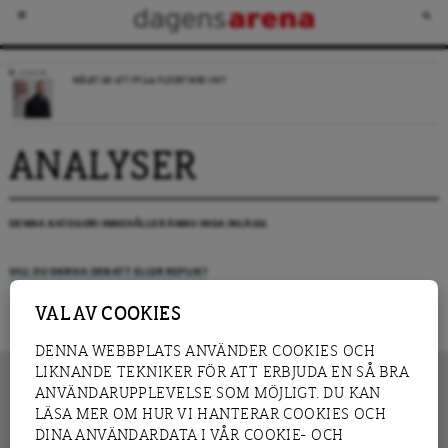
LEDARE
MÅLET ÄR ATT FYLLA FLÖDET MED SKIT
ANALYSER
DENNA KATEGORI INNEHÅLLER ÄNNU INGA INLÄGG.
VILL DU SKRIVA DEBATT ELLER REPLIK?
VAL AV COOKIES
DENNA WEBBPLATS ANVÄNDER COOKIES OCH
LIKNANDE TEKNIKER FÖR ATT ERBJUDA EN SÅ BRA
ANVÄNDARUPPLEVELSE SOM MÖJLIGT. DU KAN
LÄSA MER OM HUR VI HANTERAR COOKIES OCH
INNEHÅLL
DINA ANVÄNDARDATA I VÅR COOKIE- OCH
NYHET