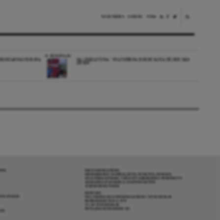
NYHETSBREV
DONERA
TIPSA
REPORTAGE
EDBORGARNAS EUROPA
DA I ESKILSTUNA: “POLITIKERNA BORDE SATSA PÅ DEN HÄR
ORTEN”
RENA
OM DAGENS ARENA
GRANSKANDE JOURNALISTIK, NYHETER, OPINION
OCH FÖRDJUPNING. FRÅN ETT OBEROENDE PERSPEKTIV.
ANSVARIG UTGIVARE & CHEFREDAKTÖR:
JESPER BENGTSSON
KONTAKT
R COOKIES
POLITIKENS OCH IDÉERNAS ARENA I STOCKHOLM
BARNHUSGATAN 4, 4TR
111 23 STOCKHOLM
INFO@DAGENSARENA.SE
GAR