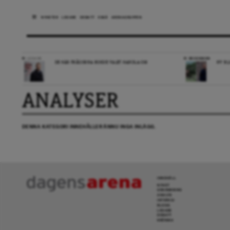
NYHETER
LEDARE
DEBATT
ESSÄ
ARENAGRUPPEN
LEDARE
RECENSION
DE HÄR FRÅGORNA BORDE VALET HANDLA OM
NY BL
ANALYSER
DENNA KATEGORI INNEHÅLLER ÄNNU INGA INLÄGG.
INNEHÅLL
NYHET
GRANSKNING
ANALYS
INTERVJU
BLOGG
LEDARE
DEBATT
KRÖNIKA