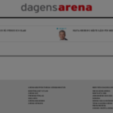
DEBATT
ICK PÅ SVERIGE OCH ISLAM
NÄSTA REGERING MÅSTE SLÅSS FÖR M
ARENAGRUPPEN ÖVRIGA VERKSAMHETER
MER FRÅN DAGENS A
BOKFÖRLAGET ATLAS
OM DAGENS ARENA
ARENA IDÉ
KONTAKTA OSS
PREMISS FÖRLAG
ANNONSERA HOS OSS
SKOLINFO
DONERA
ARENAAKADEMIN
DENNA SIDA ANVÄNDE
ARENA OPINION
TIPSA DAGENS ARENA
PRENUMERERA
COOKIE-INSTÄLLNIN