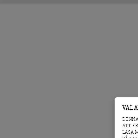
VAL 
DENNA
ATT E
LÄSA 