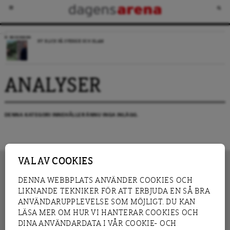
RECENSION
NY BLICK PÅ SVERIGE OCH ISLAM
ANALYSER
DENNA KATEGORI INNEHÅLLER ÄNNU INGA INLÄGG.
VAL AV COOKIES
DENNA WEBBPLATS ANVÄNDER COOKIES OCH
LIKNANDE TEKNIKER FÖR ATT ERBJUDA EN SÅ BRA
INNEHÅLL
NYHET
ANVÄNDARUPPLEVELSE SOM MÖJLIGT. DU KAN
GRANSKNING
ANALYS
LÄSA MER OM HUR VI HANTERAR COOKIES OCH
INTERVJU
BLOGG
DINA ANVÄNDARDATA I VÅR COOKIE- OCH
LEDARE
DEBATT