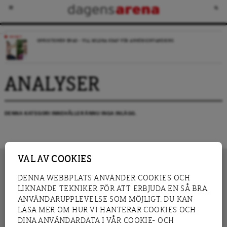
NYHET
OPPOSITIONEN ENAD – VILL MILDRA KRAV FÖR ANHÖRIGINVANDRING
ANALYSER
DENNA KATEGORI INNEHÅLLER ÄNNU INGA INLÄGG.
VAL AV COOKIES
DENNA WEBBPLATS ANVÄNDER COOKIES OCH
LIKNANDE TEKNIKER FÖR ATT ERBJUDA EN SÅ BRA
INNEHÅLL
NYHET
ANVÄNDARUPPLEVELSE SOM MÖJLIGT. DU KAN
GRANSKNING
ANALYS
LÄSA MER OM HUR VI HANTERAR COOKIES OCH
INTERVJU
BLOGG
DINA ANVÄNDARDATA I VÅR COOKIE- OCH
LEDARE
DEBATT