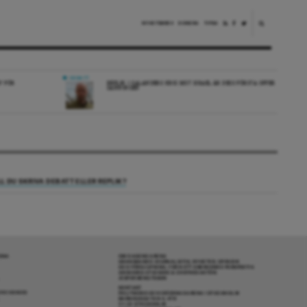
NYHETSBREV
DONERA
TIPSA
DEBATT
V FÖR
REPLIK: I SALANDERS KRIG MOT ISRAEL ÄR DESS FÖRSTA OFFER
SANNINGEN
LL DU SKRIVA DEBATT ELLER REPLIK?
RENA
OM DAGENS ARENA
GRANSKANDE JOURNALISTIK, NYHETER, OPINION
OCH FÖRDJUPNING. FRÅN ETT OBEROENDE PERSPEKTIV.
ANSVARIG UTGIVARE & CHEFREDAKTÖR:
JESPER BENGTSSON
KONTAKT
R COOKIES
POLITIKENS OCH IDÉERNAS ARENA I STOCKHOLM
BARNHUSGATAN 4, 4TR
111 23 STOCKHOLM