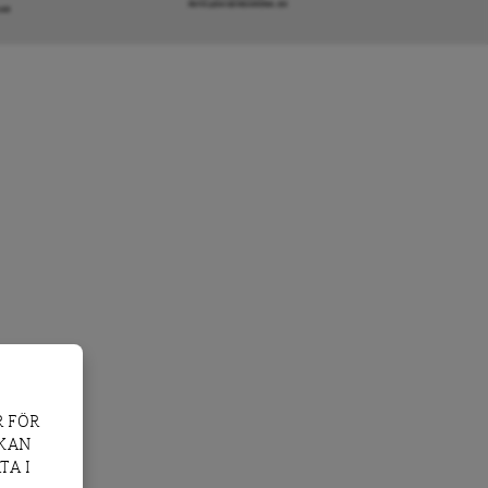
INFO@DAGENSARENA.SE
GAR
 FÖR
 KAN
TA I