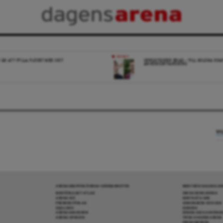
NYHET
 ÄR ATT FYLLA FLÖDET MED SKIT
OPPOSITIONEN ENAD – VILL MILDRA KRA
ANHÖRIGINVANDRING
VI
ARENAGRUPPEN ÖVRIGA VERKSAMHETER
MER FRÅN DAGENS A
BOKFÖRLAGET ATLAS
OM DAGENS ARENA
ARENA IDÉ
KONTAKTA OSS
PREMISS FÖRLAG
ANNONSERA HOS OSS
SKOLINFO
DONERA
ARENAAKADEMIN
DENNA SIDA ANVÄNDE
ARENA OPINION
TIPSA DAGENS ARENA
PRENUMERERA