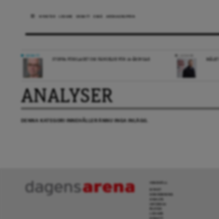
NYHETER
LEDARE
DEBATT
ESSÄ
ARENAGRUPPEN
DEBATT
LEDARE
STOPPA FÖRSLAGET OM FÄNGELSE FÖR 14-ÅRINGAR
MÅLET
ANALYSER
DENNA KATEGORI INNEHÅLLER ÄNNU INGA INLÄGG.
INNEHÅLL
NYHET
GRANSKNING
ANALYS
INTERVJU
BLOGG
LEDARE
DEBATT