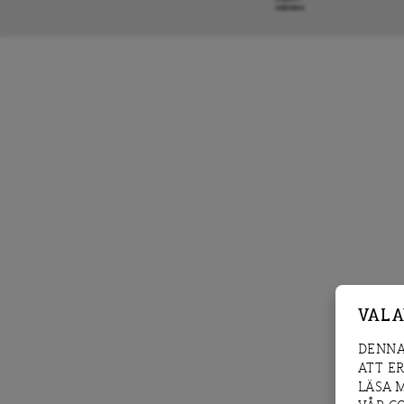
KRÖNIKA
VAL 
DENNA
ATT E
LÄSA 