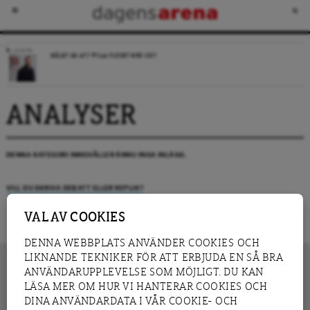
LEDARE
MÅLET ÄR ATT FYLLA FLÖDET MED SKIT
ANALYSER
DENNA KATEGORI INNEHÅLLER ÄNNU INGA INLÄGG.
VILL DU SKRIVA DEBATT ELLER REPLIK?
VAL AV COOKIES
DENNA WEBBPLATS ANVÄNDER COOKIES OCH
LIKNANDE TEKNIKER FÖR ATT ERBJUDA EN SÅ BRA
ANVÄNDARUPPLEVELSE SOM MÖJLIGT. DU KAN
LÄSA MER OM HUR VI HANTERAR COOKIES OCH
INNEHÅLL
DINA ANVÄNDARDATA I VÅR COOKIE- OCH
NYHET