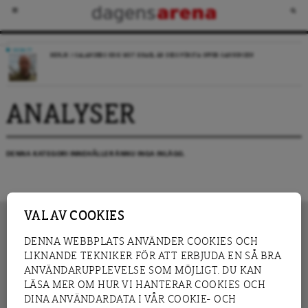
DEBATT
REPLIK: I SALANDERS KRIG MOT ISRAEL ÄR DESS FÖRSTA OFFER SANNINGEN
ANALYSER
DENNA KATEGORI INNEHÅLLER ÄNNU INGA INLÄGG.
VAL AV COOKIES
DENNA WEBBPLATS ANVÄNDER COOKIES OCH
LIKNANDE TEKNIKER FÖR ATT ERBJUDA EN SÅ BRA
INNEHÅLL
NYHET
ANVÄNDARUPPLEVELSE SOM MÖJLIGT. DU KAN
GRANSKNING
ANALYS
LÄSA MER OM HUR VI HANTERAR COOKIES OCH
INTERVJU
BLOGG
DINA ANVÄNDARDATA I VÅR COOKIE- OCH
LEDARE
DEBATT