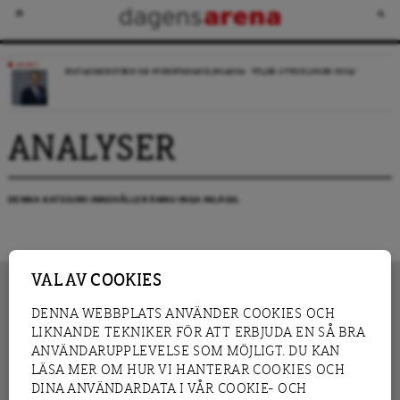
NYHET
BOSTADSMINISTERN OM HYRESFÖRHANDLINGARNA: ”FÖLJER UTVECKLINGEN NOGA”
ANALYSER
DENNA KATEGORI INNEHÅLLER ÄNNU INGA INLÄGG.
VAL AV COOKIES
DENNA WEBBPLATS ANVÄNDER COOKIES OCH
LIKNANDE TEKNIKER FÖR ATT ERBJUDA EN SÅ BRA
INNEHÅLL
NYHET
ANVÄNDARUPPLEVELSE SOM MÖJLIGT. DU KAN
GRANSKNING
ANALYS
LÄSA MER OM HUR VI HANTERAR COOKIES OCH
INTERVJU
BLOGG
DINA ANVÄNDARDATA I VÅR COOKIE- OCH
LEDARE
DEBATT