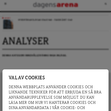
NYHET
HYRESFÖRHANDLINGAR KRASCHAR – FJÄRDE ÅRET I RAD
ANALYSER
DENNA KATEGORI INNEHÅLLER ÄNNU INGA INLÄGG.
VAL AV COOKIES
DENNA WEBBPLATS ANVÄNDER COOKIES OCH
LIKNANDE TEKNIKER FÖR ATT ERBJUDA EN SÅ BRA
INNEHÅLL
NYHET
ANVÄNDARUPPLEVELSE SOM MÖJLIGT. DU KAN
GRANSKNING
ANALYS
LÄSA MER OM HUR VI HANTERAR COOKIES OCH
INTERVJU
BLOGG
DINA ANVÄNDARDATA I VÅR COOKIE- OCH
LEDARE
DEBATT