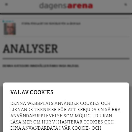
DEBATT
STOPPA FÖRSLAGET OM FÄNGELSE FÖR 14-ÅRINGAR
ANALYSER
DENNA KATEGORI INNEHÅLLER ÄNNU INGA INLÄGG.
VAL AV COOKIES
DENNA WEBBPLATS ANVÄNDER COOKIES OCH
LIKNANDE TEKNIKER FÖR ATT ERBJUDA EN SÅ BRA
INNEHÅLL
NYHET
ANVÄNDARUPPLEVELSE SOM MÖJLIGT. DU KAN
GRANSKNING
ANALYS
LÄSA MER OM HUR VI HANTERAR COOKIES OCH
INTERVJU
BLOGG
DINA ANVÄNDARDATA I VÅR COOKIE- OCH
LEDARE
DEBATT