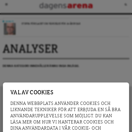
DEBATT
STOPPA FÖRSLAGET OM FÄNGELSE FÖR 14-ÅRINGAR
ANALYSER
DENNA KATEGORI INNEHÅLLER ÄNNU INGA INLÄGG.
VAL AV COOKIES
DENNA WEBBPLATS ANVÄNDER COOKIES OCH
LIKNANDE TEKNIKER FÖR ATT ERBJUDA EN SÅ BRA
INNEHÅLL
NYHET
ANVÄNDARUPPLEVELSE SOM MÖJLIGT. DU KAN
GRANSKNING
ANALYS
LÄSA MER OM HUR VI HANTERAR COOKIES OCH
INTERVJU
BLOGG
DINA ANVÄNDARDATA I VÅR COOKIE- OCH
LEDARE
DEBATT