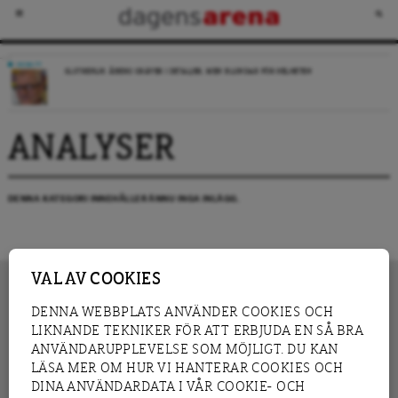
DEBATT
SLUTREPLIK: ÅBERG GRÄVER I DETALJER, MEN BLUNDAR FÖR HELHETEN
ANALYSER
DENNA KATEGORI INNEHÅLLER ÄNNU INGA INLÄGG.
VAL AV COOKIES
DENNA WEBBPLATS ANVÄNDER COOKIES OCH
LIKNANDE TEKNIKER FÖR ATT ERBJUDA EN SÅ BRA
INNEHÅLL
NYHET
ANVÄNDARUPPLEVELSE SOM MÖJLIGT. DU KAN
GRANSKNING
ANALYS
LÄSA MER OM HUR VI HANTERAR COOKIES OCH
INTERVJU
BLOGG
DINA ANVÄNDARDATA I VÅR COOKIE- OCH
LEDARE
DEBATT