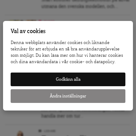
Snart kommer delningsekonomin på allvar
utmana den svenska modellen, och...
BLOGG
Det fria skolvalet borde
Val av cookies
inte utvecklas – det
Denna webbplats använder cookies och liknande
borde avvecklas
tekniker för att erbjuda en så bra användarupplevelse
som möjligt. Du kan läsa mer om hur vi hanterar cookies
Alliansen vill rädda den svenska skolan
och dina användardata i vår cookie- och datapolicy.
med förslag som är...
Godkänn alla
BLOGG
Vi måste prata om
Ändra inställningar
förlossningsskadorna
Att inte spricka vid förlossningen verkar
handla mer om tur...
LEDARE