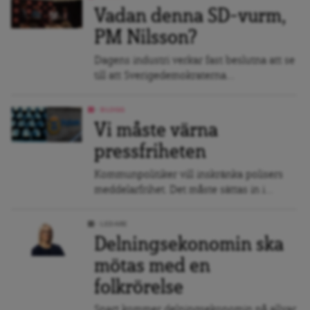
Vadan denna SD-vurm,
PM Nilsson?
Dagens industri verkar fast beslutna att se
till att Sverigedemokraterna...
BLOGG
Vi måste värna
pressfriheten
Kommunpolitiker vill inskränka polisers
meddelarfrihet. Det måste sättas in i...
LEDARE
Delningsekonomin ska
mötas med en
folkrörelse