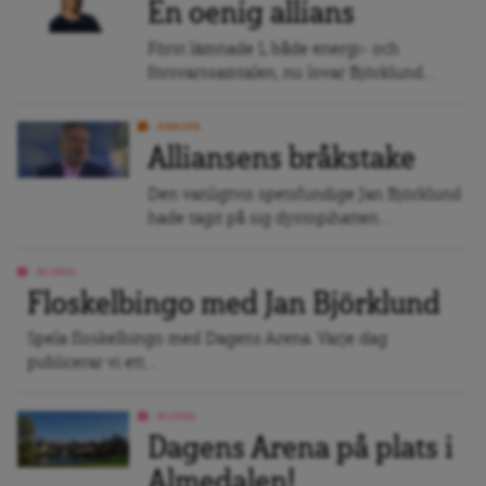
En oenig allians
Först lämnade L både energi- och
försvarssamtalen, nu lovar Björklund...
ANALYS
Alliansens bråkstake
Den vanligtvis spetsfundige Jan Björklund
hade tagit på sig dystopihatten...
BLOGG
Floskelbingo med Jan Björklund
Spela floskelbingo med Dagens Arena. Varje dag
publicerar vi ett...
BLOGG
Dagens Arena på plats i
Almedalen!