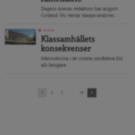
Dagens Arenas redaktion har angjort
Gotland. Nu väntar skarpa analyser...
BLOGG
Klassamhällets
konsekvenser
Människorna i de utsatta områdena blir
allt fattigare.
Sidnavigering
1
2
3
…
10