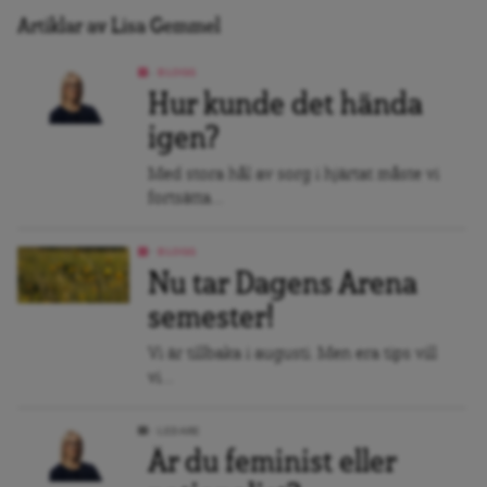
Artiklar av Lisa Gemmel
BLOGG
Hur kunde det hända
igen?
Med stora hål av sorg i hjärtat måste vi
fortsätta...
BLOGG
Nu tar Dagens Arena
semester!
Vi är tillbaka i augusti. Men era tips vill
vi...
LEDARE
Är du feminist eller