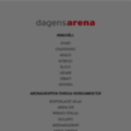
INNEHÅLL
NYHET
GRANSKNING
ANALYS
INTERVJU
BLOGG
LEDARE
DEBATT
KRÖNIKA
ARENAGRUPPEN ÖVRIGA VERKSAMHETER
BOKFÖRLAGET ATLAS
ARENA IDÉ
PREMISS FÖRLAG
SKOLINFO
ARENAAKADEMIN