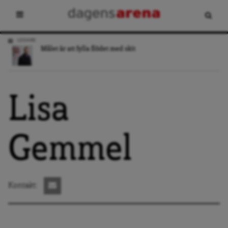
LEDARE
Målet är att fylla flödet med skit
Lisa
Gemmel
Kontakt: