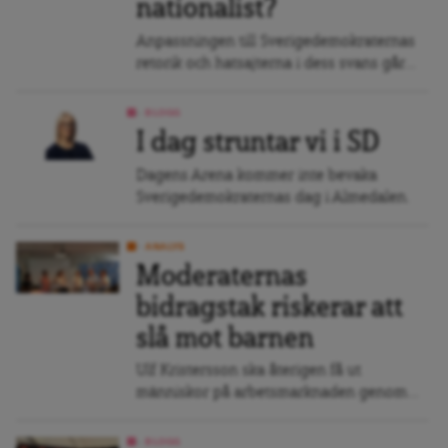
nationalist?
Anpassningen till Sverigedemokraternas
retorik och hatsajterna i dess svans går...
BLOGG
I dag struntar vi i SD
Dagens Arena kommer inte bevaka
Sverigedemokraternas dag i Almedalen.
ANALYS
Moderaternas
bidragstak riskerar att
slå mot barnen
Ulf Kristersson ska återigen få ut
människor på arbetsmarknaden genom...
BLOGG