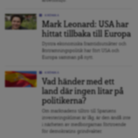
arbetsmiljö.
KRÖNIKA
Mark Leonard: USA har
hittat tillbaka till Europa
Dystra ekonomiska framtidsutsikter och
åtstramningspolitik har fört USA och
Europa samman på nytt.
KRÖNIKA
Vad händer med ett
land där ingen litar på
politikerna?
Om marknadens tilltro till Spaniens
investeringsklimat är låg, är den ändå inte
i närheten av medborgarnas förtroende
för demokratins grindvakter.