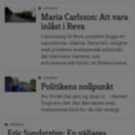
KRÖNIKA
Maria Carlsson: Att vara
inlåst i Reva
I anslutning till Reva-projektet byggs ett
transitförvar i Märsta. Detta helt i enlighet
med projektets leanbaserade arbetssätt,
där människor hanteras som
avhumaniserade block i ett flödesschema.
KRÖNIKA
Politikens nollpunkt
Per Wirtén har gett sig djupt in i Herbert
Tingstens rike. Han återvänder med
osentimental blick för vår tids verkligt...
KRÖNIKA
Eric Sundström: En väljares