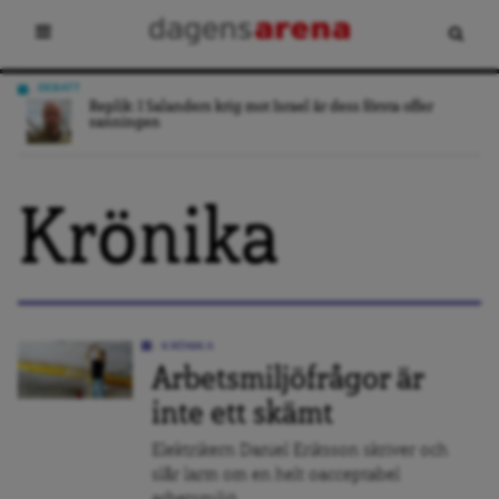
DEBATT
ing
Replik: I Salanders krig mot Israel är dess första offer
sanningen
Krönika
KRÖNIKA
Arbetsmiljöfrågor är
inte ett skämt
Elektrikern Daniel Eriksson skriver och
slår larm om en helt oacceptabel