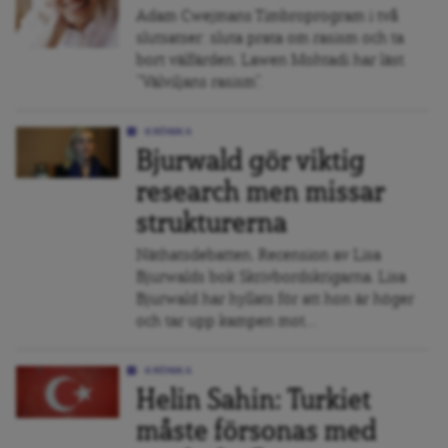
Adam Cwejmans Timbroprogram i två
slutsatser: sluta prata om rasism och ta
bort välfärden. Lawen Mohtadi har läst
”Välviljans rasism”.
KRÖNIKA
Bjurwald gör viktig
research men missar
strukturerna
Näthatsdebatten. Recension av Lisa
Bjurwalds bok Skrivbordskrigarna. Lisa
Bjurwald har hyllats för att hon är höger
och tar upp kampen mot...
KRÖNIKA
Helin Sahin: Turkiet
måste försonas med