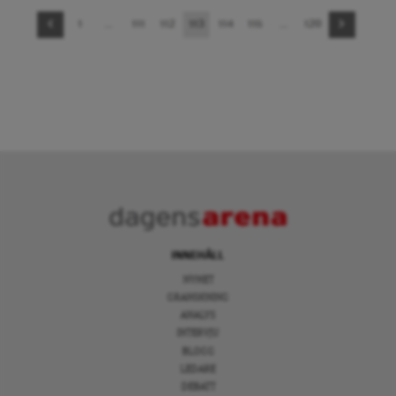
Sidnavigering
1
…
111
112
113
114
115
…
120
INNEHÅLL
NYHET
GRANSKNING
ANALYS
INTERVJU
BLOGG
LEDARE
DEBATT