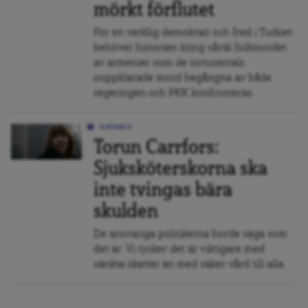
mörkt förflutet
För en verklig demokrati och fred i Turkiet
behöver historien kring såväl folkmordet
av armenier som de tiotusentals
ouppklarade mord begångna av både
regeringen och PKK konfronteras.
KRÖNIKA
Torun Carrfors:
Sjuksköterskorna ska
inte tvingas bära
skulden
De ansvariga politikerna borde säga som
det är: Vi tycker det är viktigare med
sänkta skatter än med säker vård till alla.