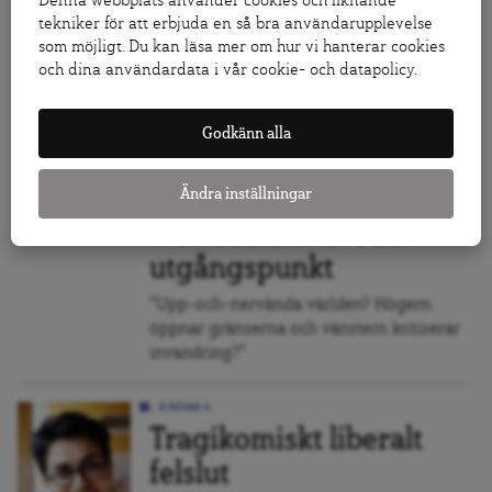
Denna webbplats använder cookies och liknande
förlorarna
tekniker för att erbjuda en så bra användarupplevelse
som möjligt. Du kan läsa mer om hur vi hanterar cookies
Med italienska perspektiv har vänstern
och dina användardata i vår cookie- och datapolicy.
därmed feminiserats; den har dessutom
förnyats och föryngrats.
Godkänn alla
KRÖNIKA
Ändra inställningar
En invandringspolitik
med solidaritet som
utgångspunkt
"Upp-och-nervända världen? Högern
öppnar gränserna och vänstern kritiserar
invandring?"
KRÖNIKA
Tragikomiskt liberalt
felslut