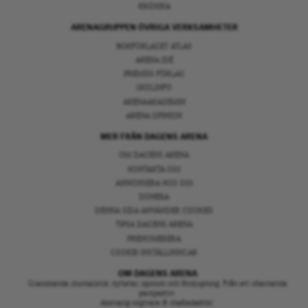
KRÖNIKA
ARENAGRUPPEN ÖVRIGA VERKSAMHETER
BOKFÖRLAGET ATLAS
ARENA IDÉ
PREMISS FÖRLAG
SKOLINFO
ARENAAKADEMIN
ARENA OPINION
MER FRÅN DAGENS ARENA
OM DAGENS ARENA
KONTAKTA OSS
ANNONSERA HOS OSS
DONERA
DENNA SIDA ANVÄNDER COOKIES
TIPSA DAGENS ARENA
PRENUMERERA
COOKIE-INSTÄLLNINGAR
OM DAGENS ARENA
Granskande journalistik, nyheter, opinion och fördjupning. Från ett oberoende
perspektiv.
Ansvarig utgivare & chefredaktör: