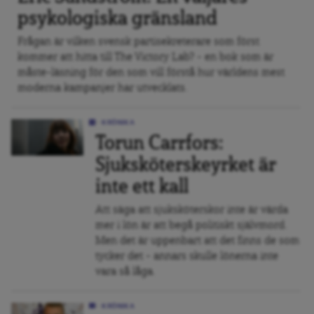
psykologiska gränsland
Frågan är vilken svensk partisekreterare som först
kommer att hitta till The Victory Lab? – en bok som är
måste-läsning för den som vill förstå hur världens mest
moderna kampanjer har utvecklats.
KRÖNIKA
Torun Carrfors:
Sjuksköterskeyrket är
inte ett kall
Att säga att sjuksköterskor inte är värda
mer i lön är att begå politiskt självmord.
Men det är uppenbart att det finns de som
tycker det – annars skulle lönerna inte
vara så låga.
KRÖNIKA