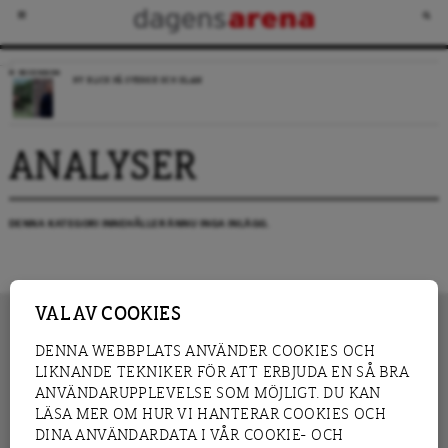
RECENSION
NY BLICK PÅ SVERIGE OCH ISLAM
ANALYSER
DENNA KATEGORI INNEHÅLLER ÄNNU INGA INLÄGG.
VAL AV COOKIES
DENNA WEBBPLATS ANVÄNDER COOKIES OCH
LIKNANDE TEKNIKER FÖR ATT ERBJUDA EN SÅ BRA
INNEHÅLL
NYHET
ANVÄNDARUPPLEVELSE SOM MÖJLIGT. DU KAN
GRANSKNING
ANALYS
LÄSA MER OM HUR VI HANTERAR COOKIES OCH
INTERVJU
BLOGG
DINA ANVÄNDARDATA I VÅR COOKIE- OCH
LEDARE
DEBATT