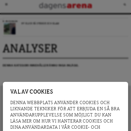
RECENSION
NY BLICK PÅ SVERIGE OCH ISLAM
ANALYSER
DENNA KATEGORI INNEHÅLLER ÄNNU INGA INLÄGG.
VAL AV COOKIES
DENNA WEBBPLATS ANVÄNDER COOKIES OCH
LIKNANDE TEKNIKER FÖR ATT ERBJUDA EN SÅ BRA
INNEHÅLL
NYHET
ANVÄNDARUPPLEVELSE SOM MÖJLIGT. DU KAN
GRANSKNING
ANALYS
LÄSA MER OM HUR VI HANTERAR COOKIES OCH
INTERVJU
BLOGG
DINA ANVÄNDARDATA I VÅR COOKIE- OCH
LEDARE
DEBATT