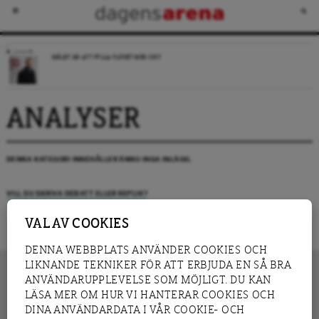
LEDARE
MÅLET ÄR ATT FYLLA FLÖDET MED SKIT
ANALYSER
DENNA KATEGORI INNEHÅLLER ÄNNU INGA INLÄGG.
VILL DU SKRIVA DEBATT ELLER REPLIK?
VAL AV COOKIES
DENNA WEBBPLATS ANVÄNDER COOKIES OCH
LIKNANDE TEKNIKER FÖR ATT ERBJUDA EN SÅ BRA
ANVÄNDARUPPLEVELSE SOM MÖJLIGT. DU KAN
LÄSA MER OM HUR VI HANTERAR COOKIES OCH
INNEHÅLL
DINA ANVÄNDARDATA I VÅR COOKIE- OCH
NYHET