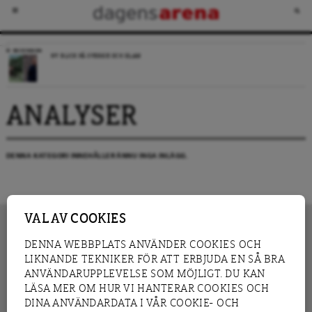
RECENSION
NY BLICK PÅ SVERIGE OCH ISLAM
ANALYSER
DENNA KATEGORI INNEHÅLLER ÄNNU INGA INLÄGG.
VAL AV COOKIES
DENNA WEBBPLATS ANVÄNDER COOKIES OCH
LIKNANDE TEKNIKER FÖR ATT ERBJUDA EN SÅ BRA
INNEHÅLL
NYHET
ANVÄNDARUPPLEVELSE SOM MÖJLIGT. DU KAN
GRANSKNING
ANALYS
LÄSA MER OM HUR VI HANTERAR COOKIES OCH
INTERVJU
BLOGG
DINA ANVÄNDARDATA I VÅR COOKIE- OCH
LEDARE
DEBATT