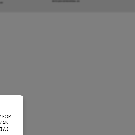
INFO@DAGENSARENA.SE
GAR
 FÖR
 KAN
TA I