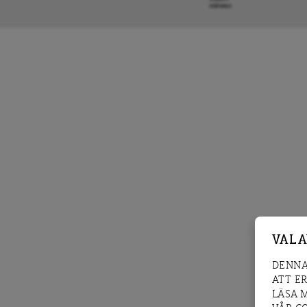
KRÖNIKA
VAL 
DENNA
ATT E
LÄSA 