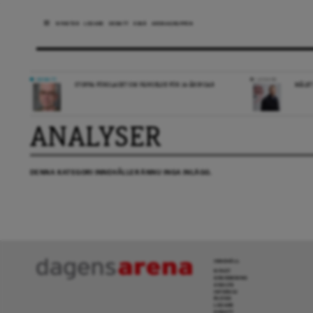
NYHETER
LEDARE
DEBATT
ESSÄ
ARENAGRUPPEN
DEBATT
LEDARE
STOPPA FÖRSLAGET OM FÄNGELSE FÖR 14-ÅRINGAR
MÅLET
ANALYSER
DENNA KATEGORI INNEHÅLLER ÄNNU INGA INLÄGG.
INNEHÅLL
NYHET
GRANSKNING
ANALYS
INTERVJU
BLOGG
LEDARE
DEBATT