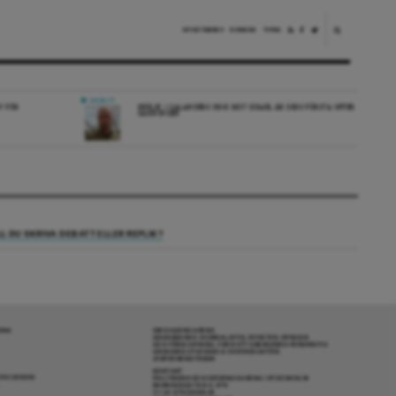
NYHETSBREV
DONERA
TIPSA
DEBATT
V FÖR
REPLIK: I SALANDERS KRIG MOT ISRAEL ÄR DESS FÖRSTA OFFER
SANNINGEN
LL DU SKRIVA DEBATT ELLER REPLIK?
RENA
OM DAGENS ARENA
GRANSKANDE JOURNALISTIK, NYHETER, OPINION
OCH FÖRDJUPNING. FRÅN ETT OBEROENDE PERSPEKTIV.
ANSVARIG UTGIVARE & CHEFREDAKTÖR:
JESPER BENGTSSON
KONTAKT
R COOKIES
POLITIKENS OCH IDÉERNAS ARENA I STOCKHOLM
BARNHUSGATAN 4, 4TR
111 23 STOCKHOLM