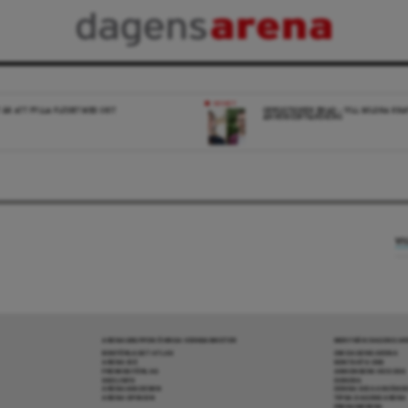
NYHET
 ÄR ATT FYLLA FLÖDET MED SKIT
OPPOSITIONEN ENAD – VILL MILDRA KRA
ANHÖRIGINVANDRING
VI
ARENAGRUPPEN ÖVRIGA VERKSAMHETER
MER FRÅN DAGENS A
BOKFÖRLAGET ATLAS
OM DAGENS ARENA
ARENA IDÉ
KONTAKTA OSS
PREMISS FÖRLAG
ANNONSERA HOS OSS
SKOLINFO
DONERA
ARENAAKADEMIN
DENNA SIDA ANVÄNDE
ARENA OPINION
TIPSA DAGENS ARENA
PRENUMERERA