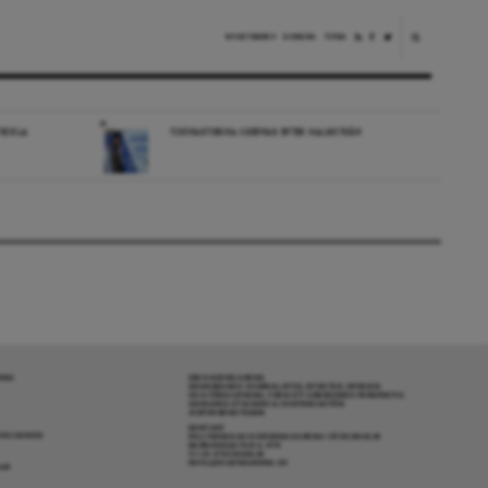
NYHETSBREV
DONERA
TIPSA
VECKLA
TIDÖPARTIERNA GREPPAR EFTER HALMSTRÅN
RENA
OM DAGENS ARENA
GRANSKANDE JOURNALISTIK, NYHETER, OPINION
OCH FÖRDJUPNING. FRÅN ETT OBEROENDE PERSPEKTIV.
ANSVARIG UTGIVARE & CHEFREDAKTÖR:
JESPER BENGTSSON
KONTAKT
R COOKIES
POLITIKENS OCH IDÉERNAS ARENA I STOCKHOLM
BARNHUSGATAN 4, 4TR
111 23 STOCKHOLM
INFO@DAGENSARENA.SE
GAR