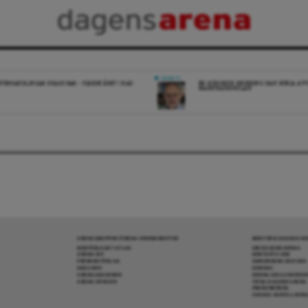
DEBATT
FÖRHANDLINGAR KRASCHAR – FJÄRDE ÅRET I RAD
EN RÖDGRÖN REGERING KAN BÖRJA AV
MARKNADSSKOLAN
ARENAGRUPPEN ÖVRIGA VERKSAMHETER
MER FRÅN DAGENS A
BOKFÖRLAGET ATLAS
OM DAGENS ARENA
ARENA IDÉ
KONTAKTA OSS
PREMISS FÖRLAG
ANNONSERA HOS OSS
SKOLINFO
DONERA
ARENAAKADEMIN
DENNA SIDA ANVÄNDE
ARENA OPINION
TIPSA DAGENS ARENA
PRENUMERERA
COOKIE-INSTÄLLNIN