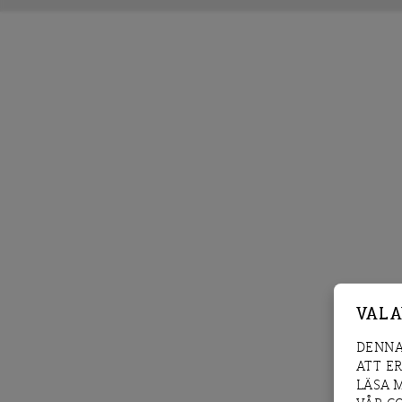
VAL 
DENNA
ATT E
LÄSA 