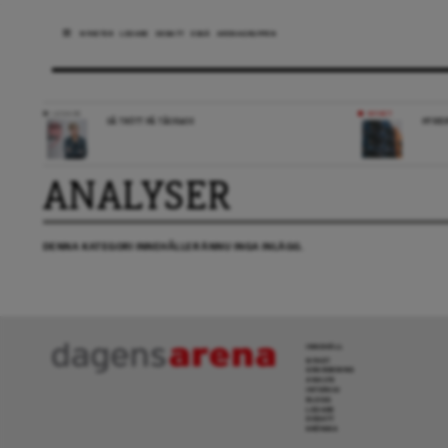
NYHETER
LEDARE
DEBATT
ESSÄ
ARENAGRUPPEN
LEDARE
NYHET
SÅ TRÖTT PÅ TÅGKAOS
HYRES
ANALYSER
DENNA KATEGORI INNEHÅLLER ÄNNU INGA INLÄGG.
INNEHÅLL
NYHET
GRANSKNING
ANALYS
INTERVJU
BLOGG
LEDARE
DEBATT
KRÖNIKA