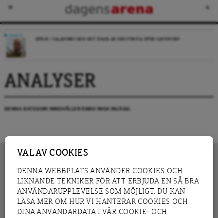
DEBATT
REPLIK: I SALANDERS KRIG MOT ISRAEL ÄR DESS FÖRSTA OFFER SANNINGEN
ANALYSER
DENNA KATEGORI INNEHÅLLER ÄNNU INGA INLÄGG.
VAL AV COOKIES
DENNA WEBBPLATS ANVÄNDER COOKIES OCH
LIKNANDE TEKNIKER FÖR ATT ERBJUDA EN SÅ BRA
INNEHÅLL
NYHET
ANVÄNDARUPPLEVELSE SOM MÖJLIGT. DU KAN
GRANSKNING
ANALYS
LÄSA MER OM HUR VI HANTERAR COOKIES OCH
INTERVJU
BLOGG
DINA ANVÄNDARDATA I VÅR COOKIE- OCH
LEDARE
DEBATT