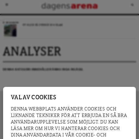
RECENSION
NY BLICK PÅ SVERIGE OCH ISLAM
ANALYSER
DENNA KATEGORI INNEHÅLLER ÄNNU INGA INLÄGG.
VAL AV COOKIES
DENNA WEBBPLATS ANVÄNDER COOKIES OCH
LIKNANDE TEKNIKER FÖR ATT ERBJUDA EN SÅ BRA
INNEHÅLL
NYHET
ANVÄNDARUPPLEVELSE SOM MÖJLIGT. DU KAN
GRANSKNING
ANALYS
LÄSA MER OM HUR VI HANTERAR COOKIES OCH
INTERVJU
BLOGG
DINA ANVÄNDARDATA I VÅR COOKIE- OCH
LEDARE
DEBATT