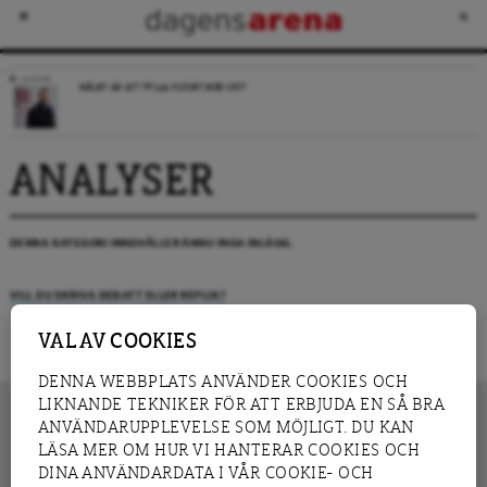
LEDARE
MÅLET ÄR ATT FYLLA FLÖDET MED SKIT
ANALYSER
DENNA KATEGORI INNEHÅLLER ÄNNU INGA INLÄGG.
VILL DU SKRIVA DEBATT ELLER REPLIK?
VAL AV COOKIES
DENNA WEBBPLATS ANVÄNDER COOKIES OCH
LIKNANDE TEKNIKER FÖR ATT ERBJUDA EN SÅ BRA
ANVÄNDARUPPLEVELSE SOM MÖJLIGT. DU KAN
LÄSA MER OM HUR VI HANTERAR COOKIES OCH
INNEHÅLL
DINA ANVÄNDARDATA I VÅR COOKIE- OCH
NYHET