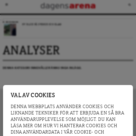
RECENSION
NY BLICK PÅ SVERIGE OCH ISLAM
ANALYSER
DENNA KATEGORI INNEHÅLLER ÄNNU INGA INLÄGG.
VAL AV COOKIES
DENNA WEBBPLATS ANVÄNDER COOKIES OCH
LIKNANDE TEKNIKER FÖR ATT ERBJUDA EN SÅ BRA
INNEHÅLL
NYHET
ANVÄNDARUPPLEVELSE SOM MÖJLIGT. DU KAN
GRANSKNING
ANALYS
LÄSA MER OM HUR VI HANTERAR COOKIES OCH
INTERVJU
BLOGG
DINA ANVÄNDARDATA I VÅR COOKIE- OCH
LEDARE
DEBATT