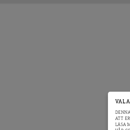
VAL 
DENNA
ATT E
LÄSA 