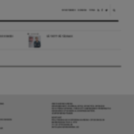
NYHETSBREV
DONERA
TIPSA
LEDARE
SK KOMEDI
SÅ TRÖTT PÅ TÅGKAOS
RENA
OM DAGENS ARENA
GRANSKANDE JOURNALISTIK, NYHETER, OPINION
OCH FÖRDJUPNING. FRÅN ETT OBEROENDE PERSPEKTIV.
ANSVARIG UTGIVARE & CHEFREDAKTÖR:
JESPER BENGTSSON
KONTAKT
R COOKIES
POLITIKENS OCH IDÉERNAS ARENA I STOCKHOLM
BARNHUSGATAN 4, 4TR
111 23 STOCKHOLM
INFO@DAGENSARENA.SE
GAR