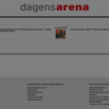
RECENSION
DSMINISTERN OM HYRESFÖRHANDLINGARNA: ”FÖLJER
CHARMIG MEN OJÄMN SVENSK ROMANTI
KLINGEN NOGA”
ARENAGRUPPEN ÖVRIGA VERKSAMHETER
MER FRÅN DAGENS A
BOKFÖRLAGET ATLAS
OM DAGENS ARENA
ARENA IDÉ
KONTAKTA OSS
PREMISS FÖRLAG
ANNONSERA HOS OSS
SKOLINFO
DONERA
ARENAAKADEMIN
DENNA SIDA ANVÄNDE
ARENA OPINION
TIPSA DAGENS ARENA
PRENUMERERA
COOKIE-INSTÄLLNIN