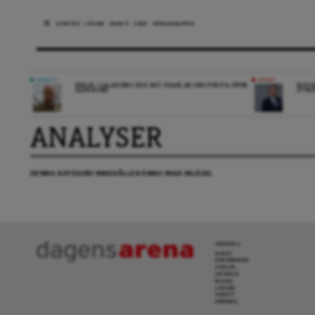
NYHETER
LEDARE
DEBATT
ESSÄ
ARENAGRUPPEN
DEBATT
NYHET
REPLIK: I SALANDERS KRIG MOT ISRAEL ÄR DESS FÖRSTA OFFER
BOSTA
SANNINGEN
UTVEC
ANALYSER
DENNA KATEGORI INNEHÅLLER ÄNNU INGA INLÄGG.
INNEHÅLL
NYHET
GRANSKNING
ANALYS
INTERVJU
BLOGG
LEDARE
DEBATT
KRÖNIKA