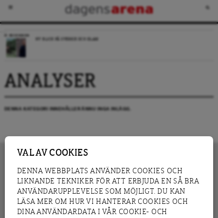
RECENSION
NY BLICK PÅ SVERIGE OCH ISLAM
ANALYSER
DENNA KATEGORI INNEHÅLLER ÄNNU INGA INLÄGG.
VAL AV COOKIES
DENNA WEBBPLATS ANVÄNDER COOKIES OCH
LIKNANDE TEKNIKER FÖR ATT ERBJUDA EN SÅ BRA
INNEHÅLL
NYHET
ANVÄNDARUPPLEVELSE SOM MÖJLIGT. DU KAN
GRANSKNING
ANALYS
LÄSA MER OM HUR VI HANTERAR COOKIES OCH
INTERVJU
BLOGG
DINA ANVÄNDARDATA I VÅR COOKIE- OCH
LEDARE
DEBATT