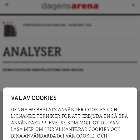
NYHET
HYRESFÖRHANDLINGAR KRASCHAR – FJÄRDE ÅRET I RAD
ANALYSER
DENNA KATEGORI INNEHÅLLER ÄNNU INGA INLÄGG.
VAL AV COOKIES
DENNA WEBBPLATS ANVÄNDER COOKIES OCH
LIKNANDE TEKNIKER FÖR ATT ERBJUDA EN SÅ BRA
INNEHÅLL
NYHET
ANVÄNDARUPPLEVELSE SOM MÖJLIGT. DU KAN
GRANSKNING
ANALYS
LÄSA MER OM HUR VI HANTERAR COOKIES OCH
INTERVJU
BLOGG
DINA ANVÄNDARDATA I VÅR COOKIE- OCH
LEDARE
DEBATT