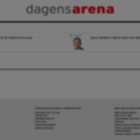
DEBATT
ICK PÅ SVERIGE OCH ISLAM
NÄSTA REGERING MÅSTE SLÅSS FÖR M
ARENAGRUPPEN ÖVRIGA VERKSAMHETER
MER FRÅN DAGENS A
BOKFÖRLAGET ATLAS
OM DAGENS ARENA
ARENA IDÉ
KONTAKTA OSS
PREMISS FÖRLAG
ANNONSERA HOS OSS
SKOLINFO
DONERA
ARENAAKADEMIN
DENNA SIDA ANVÄNDE
ARENA OPINION
TIPSA DAGENS ARENA
PRENUMERERA
COOKIE-INSTÄLLNIN