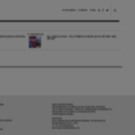
NYHETSBREV
DONERA
TIPSA
REPORTAGE
EDBORGARNAS EUROPA
DA I ESKILSTUNA: “POLITIKERNA BORDE SATSA PÅ DEN HÄR
ORTEN”
RENA
OM DAGENS ARENA
GRANSKANDE JOURNALISTIK, NYHETER, OPINION
OCH FÖRDJUPNING. FRÅN ETT OBEROENDE PERSPEKTIV.
ANSVARIG UTGIVARE & CHEFREDAKTÖR:
JESPER BENGTSSON
KONTAKT
R COOKIES
POLITIKENS OCH IDÉERNAS ARENA I STOCKHOLM
BARNHUSGATAN 4, 4TR
111 23 STOCKHOLM
INFO@DAGENSARENA.SE
GAR