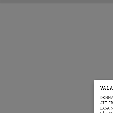
VAL 
DENNA
ATT E
LÄSA 