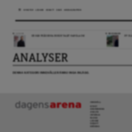
NYHETER
LEDARE
DEBATT
ESSÄ
ARENAGRUPPEN
LEDARE
RECENSION
DE HÄR FRÅGORNA BORDE VALET HANDLA OM
NY BL
ANALYSER
DENNA KATEGORI INNEHÅLLER ÄNNU INGA INLÄGG.
INNEHÅLL
NYHET
GRANSKNING
ANALYS
INTERVJU
BLOGG
LEDARE
DEBATT
KRÖNIKA