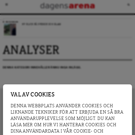
RECENSION
NY BLICK PÅ SVERIGE OCH ISLAM
ANALYSER
DENNA KATEGORI INNEHÅLLER ÄNNU INGA INLÄGG.
VAL AV COOKIES
DENNA WEBBPLATS ANVÄNDER COOKIES OCH
LIKNANDE TEKNIKER FÖR ATT ERBJUDA EN SÅ BRA
INNEHÅLL
NYHET
ANVÄNDARUPPLEVELSE SOM MÖJLIGT. DU KAN
GRANSKNING
ANALYS
LÄSA MER OM HUR VI HANTERAR COOKIES OCH
INTERVJU
BLOGG
DINA ANVÄNDARDATA I VÅR COOKIE- OCH
LEDARE
DEBATT