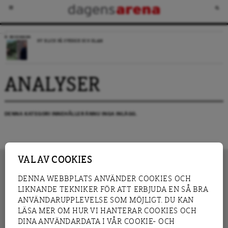
RECENSION
NY BLICK PÅ SVERIGE OCH ISLAM
ANALYSER
DENNA KATEGORI INNEHÅLLER ÄNNU INGA INLÄGG.
VAL AV COOKIES
DENNA WEBBPLATS ANVÄNDER COOKIES OCH
LIKNANDE TEKNIKER FÖR ATT ERBJUDA EN SÅ BRA
INNEHÅLL
NYHET
ANVÄNDARUPPLEVELSE SOM MÖJLIGT. DU KAN
GRANSKNING
ANALYS
LÄSA MER OM HUR VI HANTERAR COOKIES OCH
INTERVJU
BLOGG
DINA ANVÄNDARDATA I VÅR COOKIE- OCH
LEDARE
DEBATT